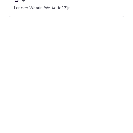
Landen Waarin We Actief Zijn
ONTDEK DE FLEXOR
ERVARING
Benieuwd Hoe
Wij Jouw
Organisatie
Kunnen
Versterken?
Duik dieper in onze
diensten en ontdek
wat Flexor Group BV
voor jou kan
betekenen.
Samen Bereiken