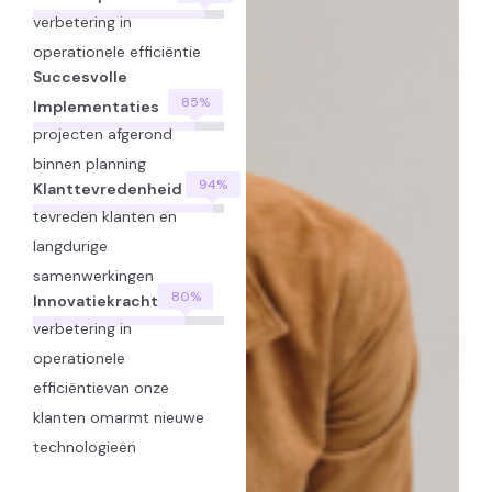
verbetering in
operationele efficiëntie
Succesvolle
85
%
Implementaties
projecten afgerond
binnen planning
94
%
Klanttevredenheid
tevreden klanten en
langdurige
samenwerkingen
80
%
Innovatiekracht
verbetering in
operationele
efficiëntievan onze
klanten omarmt nieuwe
technologieën